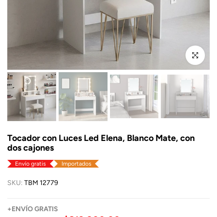
Click para a
Tocador con Luces Led Elena, Blanco Mate, con
dos cajones
Envío gratis
Importados
SKU:
TBM 12779
+
ENVÍO
GRATIS