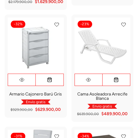
$1.629.900,00
$2.179.900,00
-32%
-23%
Armario Cajonero Barú Gris
Cama Asoleadora Arrecife
Blanca
Envío gratis
Envío gratis
$629.900,00
$929.900,00
$489.900,00
$639.900,00
-31%
-34%