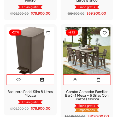
Negro
Litros Blanco
Envío gratis
Envío gratis
$79.900,00
$69.900,00
$109.900,00
$99.900,00
-27%
-21%
Basurero Pedal Slim 8 Litros
Combo Comedor Familiar
Mocca
Barú (1 Mesa + 6 Sillas Con
Brazos) Mocca
Envío gratis
Envío gratis
$79.900,00
$109.900,00
Importados
$819.900,00
$1.039.900,00