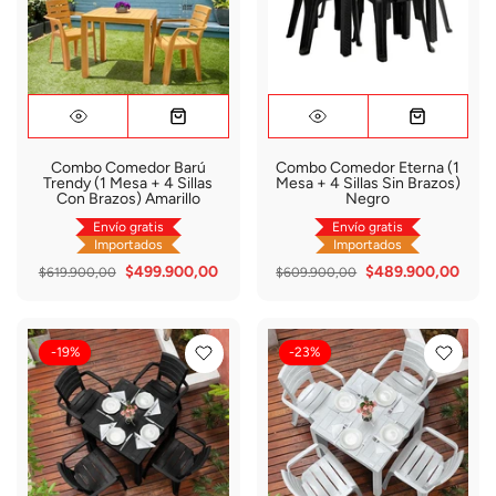
Combo Comedor Barú
Combo Comedor Eterna (1
Trendy (1 Mesa + 4 Sillas
Mesa + 4 Sillas Sin Brazos)
Con Brazos) Amarillo
Negro
Envío gratis
Envío gratis
Importados
Importados
$499.900,00
$489.900,00
$619.900,00
$609.900,00
-19%
-23%