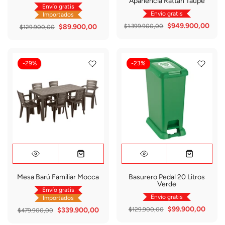
Apariencia Rattan Taupe
Envío gratis
Envío gratis
Importados
$949.900,00
$89.900,00
$1.399.900,00
$129.900,00
-29%
-23%
Mesa Barú Familiar Mocca
Basurero Pedal 20 Litros
Verde
Envío gratis
Envío gratis
Importados
$99.900,00
$339.900,00
$129.900,00
$479.900,00