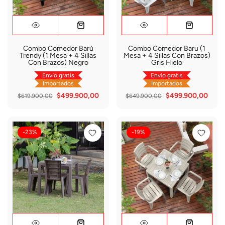
Combo Comedor Barú
Combo Comedor Baru (1
Trendy (1 Mesa + 4 Sillas
Mesa + 4 Sillas Con Brazos)
Con Brazos) Negro
Gris Hielo
Envío gratis
Envío gratis
Importados
Importados
$499.900,00
$499.900,00
$619.900,00
$649.900,00
-23%
-19%