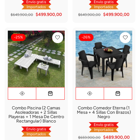
Envío gratis
Envío gratis
Importados
Importados
$499.900,00
$499.900,00
$649.900,00
$649.900,00
-25%
-26%
Combo Piscina (2 Camas
Combo Comedor Eterna (1
Asoleadoras + 2 Sillas
Mesa + 4 Sillas Con Brazos)
Playeras + 1 Mesa De Centro
Negro
Rectangular) Blanco
Envío gratis
Envío gratis
Importados
Importados
$489.900,00
$659.900,00