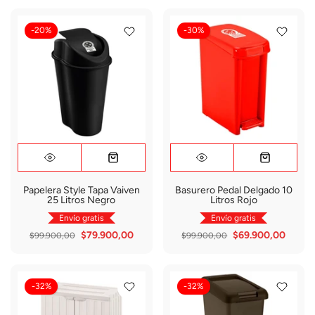
-20%
-30%
Papelera Style Tapa Vaiven
Basurero Pedal Delgado 10
25 Litros Negro
Litros Rojo
Envío gratis
Envío gratis
$79.900,00
$69.900,00
$99.900,00
$99.900,00
-32%
-32%