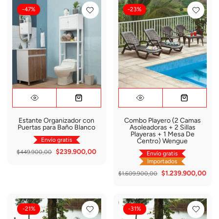
-47%
-23%
Estante Organizador con
Combo Playero (2 Camas
Puertas para Baño Blanco
Asoleadoras + 2 Sillas
Playeras + 1 Mesa De
Envío gratis
Centro) Wengue
$239.900,00
$449.900,00
Envío gratis
Importados
$1.239.900,00
$1.609.900,00
-21%
-31%