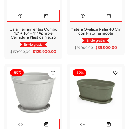
Caja Herramientas Combo
Matera Ovalada Rafia 40 Cm
19" + 16" + 11" Apilable
con Plato Terracota
Cerradura Plástica Negro
Envío gratis
Envío gratis
$39.900,00
$79.900,00
$129.900,00
$159.900,00
-50%
-50%