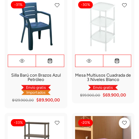
-31%
-30%
Silla Barú con Brazos Azul
Mesa Multiusos Cuadrada de
Petróleo
3 Niveles Blanco
Envío gratis
Envío gratis
Importados
$69.900,00
$99.900,00
$89.900,00
$129.900,00
-33%
-20%