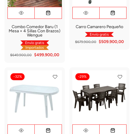
Combo Comedor Baru (1
Carro Camarero Pequeño
Mesa + 4 Sillas Con Brazos)
Envío gratis
Wengue
$509.900,00
$679.900,00
Envío gratis
Importados
$499.900,00
$649.900,00
-32%
-29%