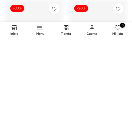
-33%
-20%
0
Inicio
Menu
Tienda
Cuenta
Mi lista
Mesa Eterna Blanco Arena
Papelera Style Tapa Vaiven 5
Litros Taupe
Envío gratis
Envío gratis
Importados
$39.900,00
$199.900,00
$49.900,00
$299.900,00
-20%
-32%