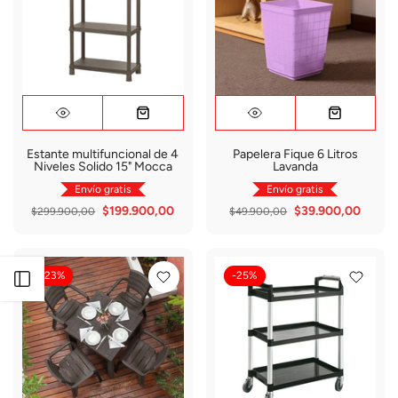
Estante multifuncional de 4
Papelera Fique 6 Litros
Niveles Solido 15" Mocca
Lavanda
Envío gratis
Envío gratis
$199.900,00
$39.900,00
$299.900,00
$49.900,00
-23%
-25%
Abrir barra lateral