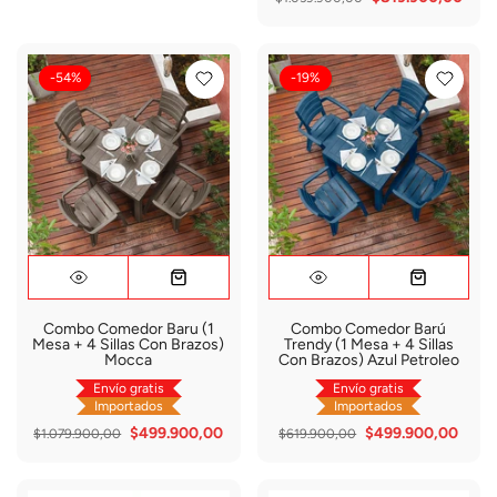
-54%
-19%
Combo Comedor Baru (1
Combo Comedor Barú
Mesa + 4 Sillas Con Brazos)
Trendy (1 Mesa + 4 Sillas
Mocca
Con Brazos) Azul Petroleo
Envío gratis
Envío gratis
Importados
Importados
$499.900,00
$499.900,00
$1.079.900,00
$619.900,00