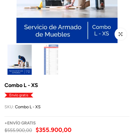
Click para a
Combo L - XS
Envío gratis
SKU:
Combo L - XS
+
ENVÍO
GRATIS
$355.900,00
$555.900,00