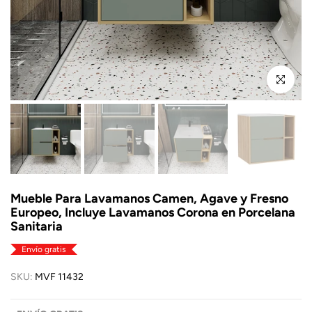
Click para a
Mueble Para Lavamanos Camen, Agave y Fresno
Europeo, Incluye Lavamanos Corona en Porcelana
Sanitaria
Envío gratis
SKU:
MVF 11432