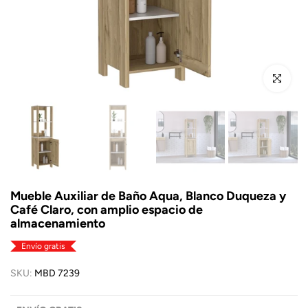
Click para a
Mueble Auxiliar de Baño Aqua, Blanco Duqueza y
Café Claro, con amplio espacio de
almacenamiento
Envío gratis
SKU:
MBD 7239