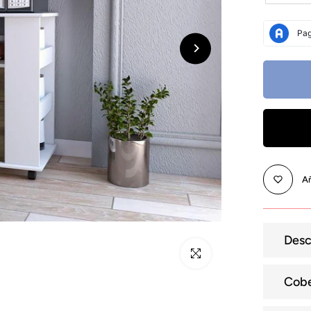
Añ
Desc
Click para alargar
Cobe