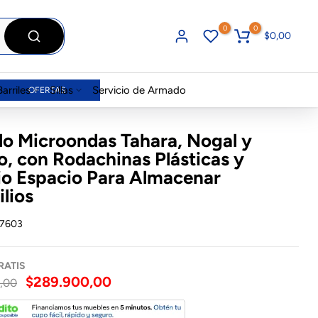
0
0
$0,00
Barriles
Sillas
Servicio de Armado
OFERTAS
o Microondas Tahara, Nogal y
o, con Rodachinas Plásticas y
o Espacio Para Almacenar
ilios
7603
RATIS
$289.900,00
,00