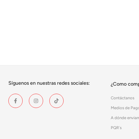
Síguenos en nuestras redes sociales:
¿Como comp
Contáctanos
Medios de Pag
A dónde envia
PQR´s