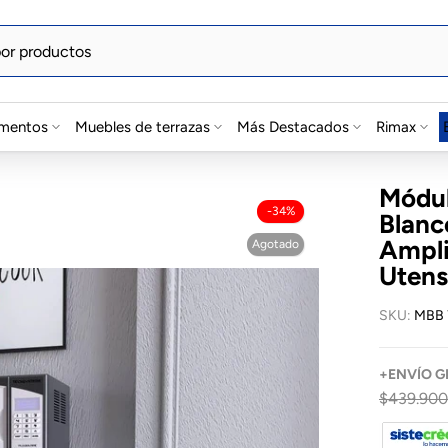
mentos
Muebles de terrazas
Más Destacados
Rimax
Módul
-34%
Blanc
Ampli
Agotado
Utens
SKU:
MBB 
+
ENVÍO
G
$439.900