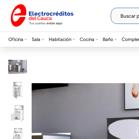
Saltar
al
contenido
Oficina
Sala
Habitación
Cocina
Baño
Comple