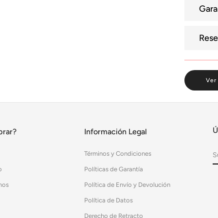
Gara
Rese
Ver
Ú
rar?
Información Legal
Términos y Condiciones
o
Políticas de Garantía
mos
Política de Envío y Devolución
Política de Datos
Derecho de Retracto